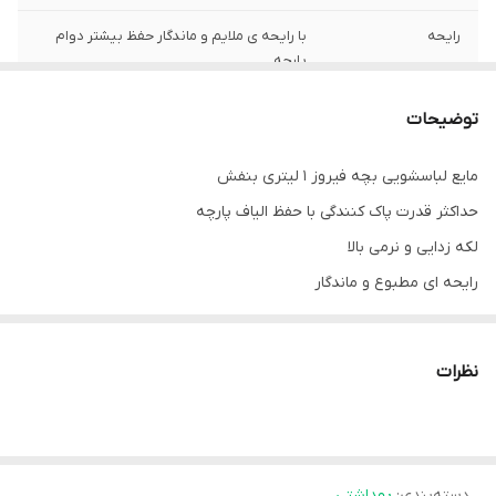
رایحه
با رایحه ی ملایم و ماندگار حفظ بیشتر دوام
پارچه
مخصوص:
لباس کودکان و نوزادان و بزرگسالانی که پوست
توضیحات
حساس دارند.
مایع لباسشویی بچه فیروز 1 لیتری بنفش
حداکثر قدرت پاک کنندگی با حفظ الیاف پارچه
لکه زدایی و نرمی بالا
رایحه ای مطبوع و ماندگار
از بافت و رنگ پارچه در برابر شستشوی مکرر محافظت می کند
مناسب برای انواع لباس، حتی پارچه های ظریف و حساس
نظرات
برای شستن لباس های کودکان و بزرگسالان با پوست حساس توصیه می
شود
مناسب برای استفاده در ماشین لباسشویی و شستشوی دستی
دسته‌بندی
:
بهداشتی
شوینده مایع لباسشویی فیروز با فرمولاسیون منحصر به فرد خود به