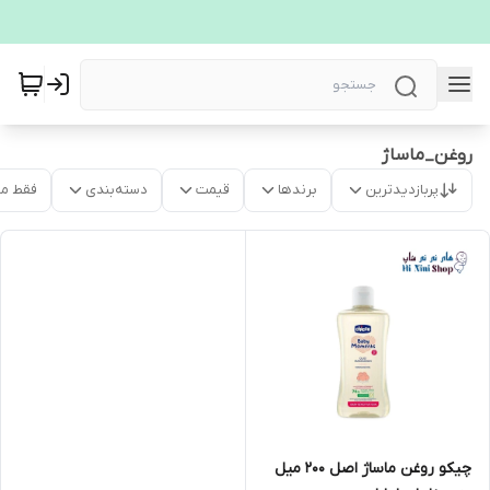
روغن_ماساژ
پربازدیدترین
برندها
قیمت
دسته‌بندی
فقط م
چیکو روغن ماساژ اصل 200 میل