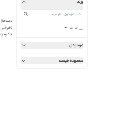
برند
دستمال
بی بی لند
کانواس 60 عدد
ناموجود
موجودی
محدوده قیمت