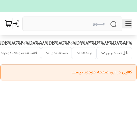
%D8%B5%D8%A7%D8%A8%D9%88%D9%86%20%D8%A8%DB%8C%20%D8%A8%DB%8C%20%D9%84%D9%86%D8%AF
جدیدترین
برندها
دسته‌بندی
فقط محصولات موجود
کالایی در این صفحه موجود نیست