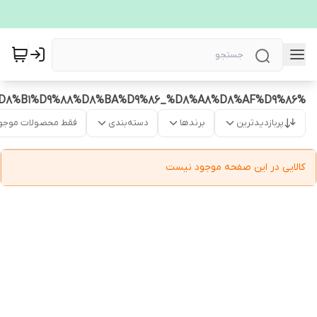
%D8%B1%D9%88%D8%BA%D9%86_%D8%A8%D8%AF%D9%86
پربازدیدترین
برندها
دسته‌بندی
فقط محصولات موجو
کالایی در این صفحه موجود نیست