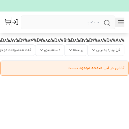
%D8%AF%D8%B3%D8%AA%D9%85%D8%A7%D9%84%D9%85%D8%B1%D8%B7%D9%88%D8%A8
پربازدیدترین
برندها
دسته‌بندی
فقط محصولات موجو
کالایی در این صفحه موجود نیست