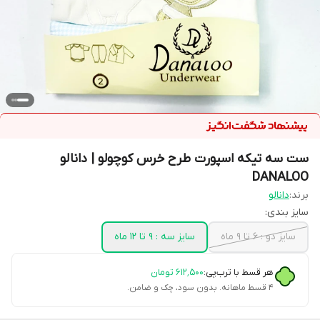
ست سه تیکه اسپورت طرح خرس کوچولو | دانالو
DANALOO
برند:
دانالو
سایز بندی:
سایز دو : 6 تا 9 ماه
سایز سه : 9 تا 12 ماه
هر قسط با ترب‌پی:
۶۱۲٬۵۰۰
تومان
۴ قسط ماهانه. بدون سود، چک و ضامن.