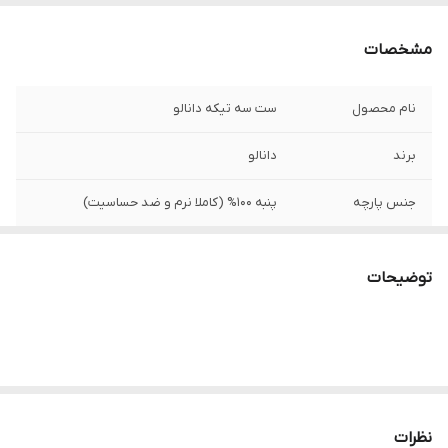
مشخصات
نام محصول
ست سه تیکه دانالو
برند
دانالو
جنس پارچه
پنبه 100% (کاملا نرم و ضد حساسیت)
محتویات ست
1 عدد بلوز آستین بلند + 1 عدد بادی آستین
کوتاه + 1 عدد شلوار
توضیحات
مناسب سنین
6 تا 9 ماه و 9 تا 12 ماه
ویژگی خاص
قابلیت تنفس پذیری بالا و مناسب برای پوست
حساس نوزاد
نظرات