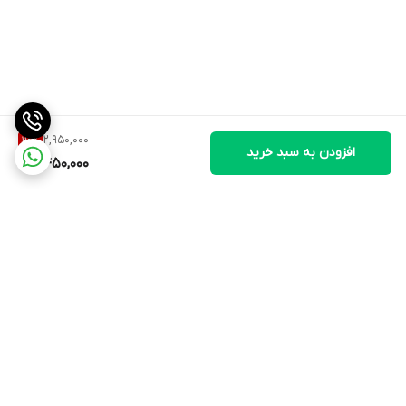
2,950,000
16
%
افزودن به سبد خرید
2,450,000
برگشت به بالا