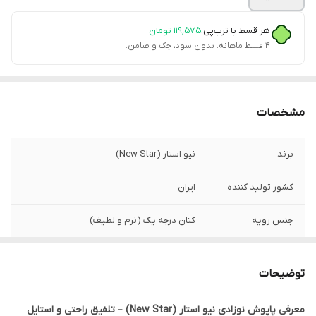
هر قسط با ترب‌پی:
۱۱۹٬۵۷۵
تومان
۴ قسط ماهانه. بدون سود، چک و ضامن.
مشخصات
برند
نیو استار (New Star)
کشور تولید کننده
ایران
جنس رویه
کتان درجه یک (نرم و لطیف)
جنس زیره
پی‌یو نرم (ضد لغزش)
توضیحات
مناسب سنین
نوزادی (۰ تا ۱۸ ماه - بسته به سایز انتخابی)
معرفی پاپوش نوزادی نیو استار (New Star) – تلفیق راحتی و استایل