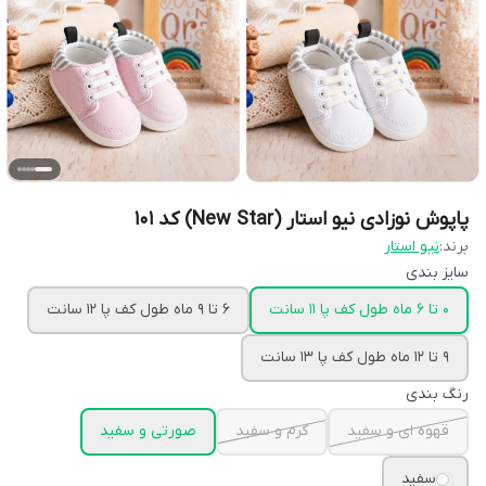
پاپوش نوزادی نیو استار (New Star) کد 101
برند:
نیو استار
سایز بندی
0 تا 6 ماه طول کف پا 11 سانت
6 تا 9 ماه طول کف پا 12 سانت
9 تا 12 ماه طول کف پا 13 سانت
رنگ بندی
قهوه ای و سفید
کرم و سفید
صورتی و سفید
سفید