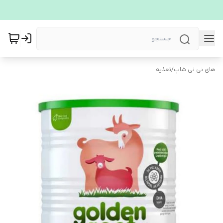
های نی نی شاپ
/
تغذیه