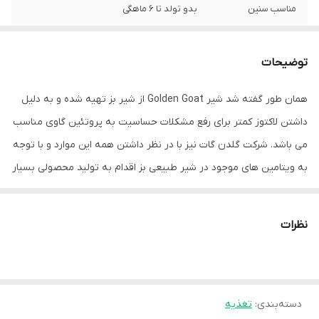
مناسب سنین
بدو تولد تا 6 ماهگی
کشور سازنده
نیوزیلند به سفارش ترکیه
توضیحات
ویژگی
دارای لاکتوز کمهضم آسان هضم آسان و بدون
ناراحتی برای کودکطعم خوشمزه نسبت به سایر
همان طور گفته شد شیر Golden Goat از شیر بز تهیه شده و به دلیل
شیر ها
داشتن لاکتوز کمتر برای رفع مشکلات حساسیت به پروتئین گاوی مناسب
وزن
400 گرم
می باشد. شرکت گلدن گات نیز با در نظر داشتن همه این موارد و با توجه
به ویتامین های موجود در شیر طبیعی بز اقدام به تولید محصولی بسیار
بی نظیر کرده است که می تواند جایگزین بسیار مناسبی برای فرزندان
شما محسوب شود. طرز تهیه شیر خشک گلدن گات با استفاده از قاشق
نظرات
موجود در قوطی، مقدار موردنیاز را اضافه کنید. اندازه گیری صحیح پودر
شیر خشک را به آن اضافه کنید. پیش تر نیز گفتیم که شیر خشک گلدن
گات بر اساس ترکیبات شیر بز تهیه شده است. این شیر با داشتن لاکتوز
دسته‌بندی
:
تغذیه
کمتر نسبت به سایر شیر ها باعث می شود تا کودکانی که به پروتئین