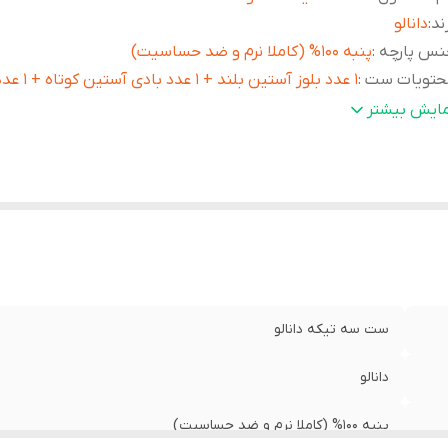
ند
:
دانالو
نس پارچه
:
پنبه 100% (کاملا نرم و ضد حساسیت)
حتویات ست
:
1 عدد بلوز آستین بلند + 1 عدد بادی آستین کوتاه + 1 عدد شلوار
ناسب سنین
:
6 تا 9 ماه
مایش بیشتر
یژگی خاص
:
قابلیت تنفس پذیری بالا و مناسب برای پوست حساس نوز
ست سه تیکه دانالو
دانالو
پنبه 100% (کاملا نرم و ضد حساسیت)