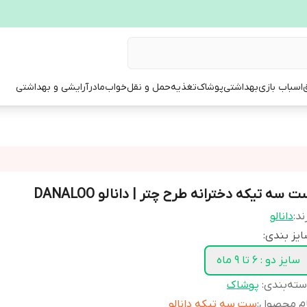
ق
اسباب بازی
بهداشتی
پوشاک
تغذیه
حمل و نقل
خواب
مادر
آرایشی و بهداشتی
 سه تیکه دخترانه طرح چتر | دانالو DANALOO
ند:
دانالو
یز بندی:
سایز دو : 6 تا 9 ماه
ته‌بندی
:
پوشاک
ام محصول
:
ست سه تیکه دانالو