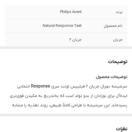
برند
Philips Avent
نام محصول
Natural Response Teat
جریان
جریان 2
سری
Response
توضیحات
جنس سرشیشه
سیلیکون نرم و ایمن
توضیحات محصول
عملکرد جریان
خروج شیر فقط هنگام مکیدن نوزاد
سرشیشه نچرال جریان ۲ فیلیپس اونت سری
Response
انتخابی
رده سنی
مناسب از بدو تولد (0 ماه به بالا)
ایده‌آل برای نوزادان از بدو تولد است که به‌تدریج به مکیدن قوی‌تری
رسیده‌اند. این سرشیشه با طراحی کاملاً طبیعی، روند تغذیه را مشابه
نوع طراحی
نچرال (طبیعی شبیه سینه مادر)
شیر خوردن از سینه مادر شبیه‌سازی می‌کند و به نوزاد اجازه می‌دهد با
ضد نفخ
بله (دارای سیستم Anti-Colic)
ریتم طبیعی خود شیر بخورد.
نظرات