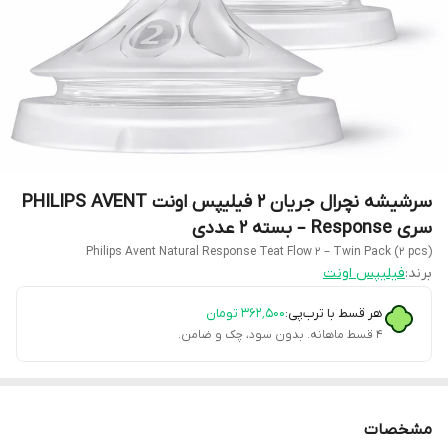
سرشیشه نچرال جریان ۲ فیلیپس اونت PHILIPS AVENT
سری Response – بسته ۲ عددی
Philips Avent Natural Response Teat Flow 2 – Twin Pack (2 pcs)
برند:
فیلیپس اونت
هر قسط با ترب‌پی:
۳۶۲٬۵۰۰
تومان
۴ قسط ماهانه. بدون سود، چک و ضامن.
مشخصات