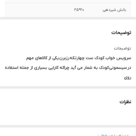
بالش شیردهی
20*25
لحاف
80*100
توضیحات
عروسک با کیت
10*18
موزیکال
توضیحات
سرویس خواب کودک ست چهارتکه رزبرن یکی از کالاهای مهم
در سیسمونی کودک به شمار می آید چراکه کارایی بسیاری از جمله استفاده
روی
زمین، در گهواره، مسافرت ها و ... را دارد.
و با توجه به تکه های کاربردی این محصول مثل بالش، تشک، لحاف و
نظرات
بالش شیردهی، کاملا نیاز مادر را برطرف خواهد نمود
نکته حائز اهمیت در این محصول اندازه تشک می باشد که در سایز بزرگ
تولید شده و مناسب استفاده در تخت پارک (تخت کنار مادر) نیز میباشد.
دسته‌بندی
:
خواب
سرویس خواب نوزادی رزبرن در این طرح دارای یک عروسک خواب با کیت