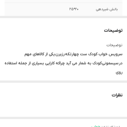
بالش شیردهی
20*25
لحاف
80*100
توضیحات
عروسک با کیت
10*18
موزیکال
توضیحات
سرویس خواب کودک ست چهارتکه رزبرن یکی از کالاهای مهم
در سیسمونی کودک به شمار می آید چراکه کارایی بسیاری از جمله استفاده
روی
زمین، در گهواره، مسافرت ها و ... را دارد.
و با توجه به تکه های کاربردی این محصول مثل بالش، تشک، لحاف و
نظرات
بالش شیردهی، کاملا نیاز مادر را برطرف خواهد نمود
نکته حائز اهمیت در این محصول اندازه تشک می باشد که در سایز بزرگ
تولید شده و مناسب استفاده در تخت پارک (تخت کنار مادر) نیز میباشد.
دسته‌بندی
:
خواب
سرویس خواب نوزادی رزبرن در این طرح دارای یک عروسک خواب با کیت