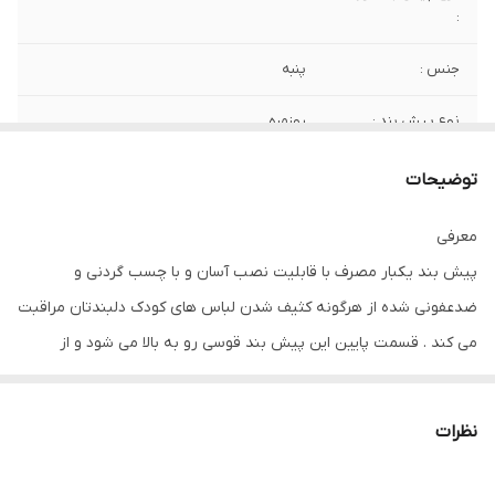
:
جنس :
پنبه
نوع پیش بند :
روزمره
توضیحات
معرفی
پیش بند یکبار مصرف با قابلیت نصب آسان و با چسب گردنی و
ضدعفونی شده از هرگونه کثیف شدن لباس های کودک دلبندتان مراقبت
می کند . قسمت پایین این پیش بند قوسی رو به بالا می شود و از
ریختن غذا روی شلوار و پاهای کودکتان نیز جلوگیری می کند این
مجموعه شامل ده عدد پیش بند یکبار مصرف می باشد.
نظرات