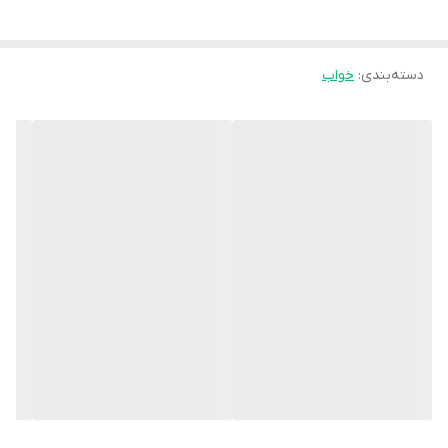
حالت اولیه خود برمیگردد همچنین پارچه روی محصول نیز از جنس ضد
تعریق و بسیار مرغوب تولید شده است .
دسته‌بندی
:
خواب
*سن مناسب برای استفاده از این محصول از بدو تولد تا 18 ماهگی میباشد.