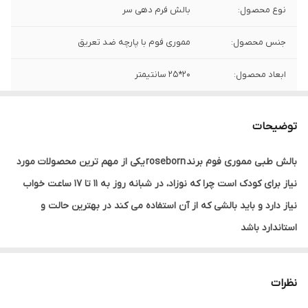
نوع محصول:
بالش فرم دهی سر
جنس محصول:
مموری فوم با پارچه ضد تعریق
ابعاد محصول:
20*25 سانتیمتر
مناسب سنین:
از بدو تولد تا 18 ماهگی
توضیحات
جنسیت:
مشترک(دخترانه، پسرانه)
بالش طبی مموری فوم برند roseborn یکی از مهم ترین محصولات مورد
نیاز برای کودک است چرا که نوزاد، در شبانه روز به 11 تا 17 ساعت خواب
نیاز دارد و باید بالشی که از آن استفاده می کند در بهترین حالت و
استاندارد باشد
همچنین این بالش باعث می شود تا سر نوزاد کاملا طبیعی و با شکل
درستی تکامل پیدا کند و از ناهنجاری ها و فرم بد سر جلوگیری می کند .
نظرات
بالش طبی رز برن از جنس مموری فوم ساخته شده و کاملا هوشمند، به