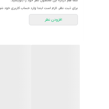
شما هم درباره این محصول نظر خود را بنویسید.
ژل شستشوی بانوان ا
برای ثبت نظر، لازم است ابتدا وارد حساب کاربری خود شو
شود. در کنار اسید لاکتیک، این ژل از گلیسیرین هم ت
افزودن نظر
ما نیاز به رطوبت و لطافت و نرمی دارد. وجود گلیسیرین 
یکی دیگر از ترکیبات سازنده مهم این ژل، عصاره آلوئه ور
قارچ بودن اشاره کرد. از ویژگی های دیگر این محصول،
آبر
طرز استفاده ژل شستشوی بانوان اریس حاوی PH 4.5
آن به خوبی ناحیه مورد نظر را آبکشی کنید.
موارد احتیاط
در جای خشک و خنک و دور از نور مستقیم خورشید 
دور از دسترس کودکان قرار گیرد.
از تماس با چشم ها، سطوح مخاطی و زخم باز جلوگیر