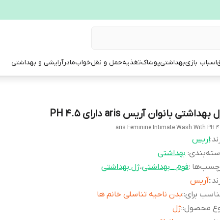
ق
اسباب بازی
بهداشتی
پوشاک
تغذیه
حمل و نقل
خواب
مادر
آرایشی و بهداشتی
 بهداشتی بانوان آریس aris دارای PH 4.5
aris Feminine Intimate Wash With PH 4
ند:
اریس
ته‌بندی
:
بهداشتی
چسب‌ها :
فوم _بهداشتی
،
ژل بهداشتی
ند:
:
آریس
اسب برای:
:
بدن ناحیه تناسلی خانم ها
وع محصول:
:
ژل