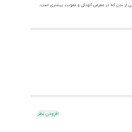
 از بدن که در معرض آلودگی و عفونت بیشتری است،
 بیماری ها می باشد. در نتیجه باید هر روز نظافت و
یه از آن استفاده کرد،
ژل بهداشتی بانوان
است. ژل
فاده شود. در کنار این ها استفاده از یک ژل شستشو
خوردار است. به طوری که می توان آن را یکی از رقیب های سر سخت هم نوع
افزودن نظر
، زینک پی سی ای