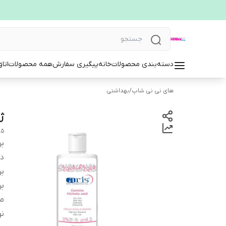
دسته‌بندی محصولات
خانه
پیگیری سفارش
همه محصولات
اتا
های نی نی شاپ
/
بهداشتی
ژل
.5
بر
دس
بر
بر
من
ن