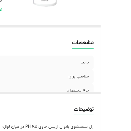
م
ح
ن
تو
کش
صا
سر
مشخصات
تا
برند:
مناسب برای:
نوع محصول:
مناسب پوست:
توضیحات
حجم:
ژل شستشوی بانوان اریس حاوی PH 4.5 در میان لوازم بهداشتی هر خانمی باید وجود داشته باشد.