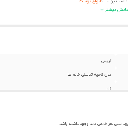
ناسب پوست:
:
انواع پوست
جم:
:
200 میلی لیتر
مایش بیشتر
لید کننده:
:
شرکت صنایع شیمیایی اریس
ور سازنده:
:
ایران
در کننده مجوز:
:
سازمان غذا و دارو
یال مجوز:
:
56/18675
ریخ انقضا:
:
1404.08.21
آریس
بدن ناحیه تناسلی خانم ها
ژل
انواع پوست
200 میلی لیتر