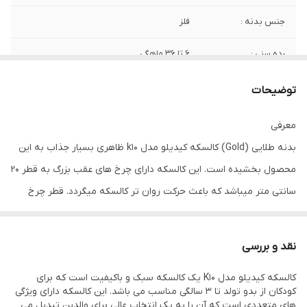
جنس بدنه :
فلز
رده سنی :
6 تا 36 ماهگی
امکانات تغییر ابعاد
تاشو
توضیحات
و وزن :
معرفی
امکانات همراه :
سایبان
بدنه طلایی (Gold) کالسکه کیدیلو مدل k10 ظاهری بسیار جذاب به این
شامل :
کمک فنر
محصول بخشیده است. این کالسکه دارای چرخ های عقب بزرگ به قطر 20
سانتی متر میباشد که باعث حرکت روان تر کالسکه میگردد. قطر چرخ
امکانات حمل :
چرخ
های جلو سانتی متر بوده و از سیستم چرخش 360 درجه ی ضد قفل بهره
جنس دسته :
فلز
میبرد. داخل چرخ های جلو کمک فنرهایی تعبیه شده است تا از فشار
نقد و بررسی
وارده بر چرخ ها بکاهد. پشتی این کالسکه نیز قابلیت تنظیم در حالت
سایر توضیحات :
دارای ترمز بر روی چرخ های عقب دارای سایبان
کالسکه کیدیلو مدل K10 یک کالسکه سبک و باکیفیت است که برای
قابل تنظیم و دارای یک سبد در قسمت زیرین
های مختلف نشسته تا خوابیده را دارد. این کالا به راحتی جمع شده و
کودکان از بدو تولد تا 3 سالگی مناسب می باشد. این کالسکه دارای ویژگی
کالسکه برای حمل وسایل قابل استفاده
حجم آن به گونه ای است که قابلیت حمل در کابین هواپیما را دارد. این
های متعددی است که آن را به یک انتخاب عالی برای والدین تبدیل می