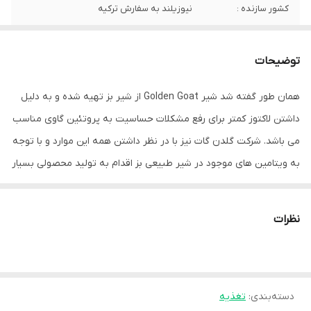
کشور سازنده :
نیوزیلند به سفارش ترکیه
ویژگی :
دارای لاکتوز کمهضم آسان هضم آسان و بدون
ناراحتی برای کودکطعم خوشمزه نسبت به سایر
توضیحات
شیر ها
همان طور گفته شد شیر Golden Goat از شیر بز تهیه شده و به دلیل
وزن :
400گرم
داشتن لاکتوز کمتر برای رفع مشکلات حساسیت به پروتئین گاوی مناسب
می باشد. شرکت گلدن گات نیز با در نظر داشتن همه این موارد و با توجه
به ویتامین های موجود در شیر طبیعی بز اقدام به تولید محصولی بسیار
بی نظیر کرده است که می تواند جایگزین بسیار مناسبی برای فرزندان
شما محسوب شود. طرز تهیه شیر خشک گلدن گات با استفاده از قاشق
نظرات
موجود در قوطی، مقدار موردنیاز را اضافه کنید. اندازه گیری صحیح پودر
شیر خشک را به آن اضافه کنید. پیش تر نیز گفتیم که شیر خشک گلدن
گات بر اساس ترکیبات شیر بز تهیه شده است. این شیر با داشتن لاکتوز
دسته‌بندی
:
تغذیه
کمتر نسبت به سایر شیر ها باعث می شود تا کودکانی که به پروتئین