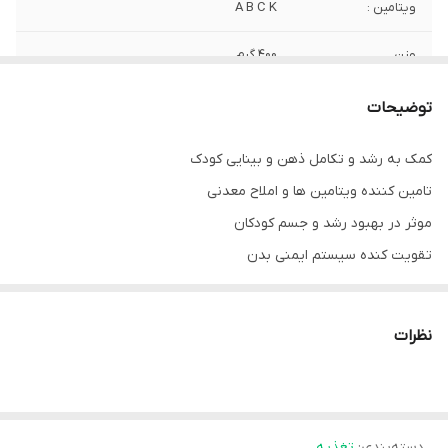
ویتامین :
A B C K
وزن
400 گرم
تاریخ انقضا :
1403.06.12
توضیحات
مناسب برای
کودکان بالای 3 سال
کمک به رشد و تکامل ذهن و بینایی کودک
تامین کننده ویتامین ها و املاح معدنی
موثر در بهبود رشد و جسم کودکان
تقویت کنده سیستم ایمنی بدن
مناسب کودکان بالای 3 سال
جلوگیری از پوسیدگی دندان
نظرات
حاوی باکتری های مفید
روش استفاده از شیر خشک نان کید:
ابتدا دست خود را به خوبی شستشو داده و سپس اقدام به آماده کردن
آن کنید.
دسته‌بندی
:
تغذیه