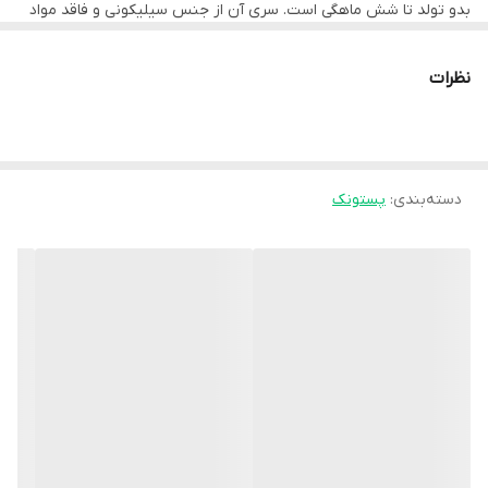
بدو تولد تا شش ماهگی است. سری آن از جنس سیلیکونی و فاقد مواد
مضر بوده و از نوع ارتودنسی است و با یک درپوش از ورود آلودگی و
میکروب محافظت می‌شود. دسته این پستانک بعد از چند دقیقه قرار
گرفتن در فضای تاریک، به بیشترین سطح درخشندگی خود می‌رسد.
نظرات
دسته‌بندی
:
پستونک