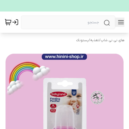
های نی نی شاپ
/
تغذیه
/
پستونک