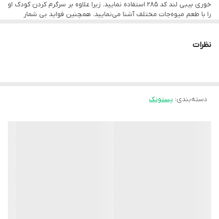
خوری بیبی لند کد ۲۸۵ استفاده نمایید. زیرا علاوه بر سرگرم کردن کودک او
را با طعم میوه‌جات مختلف آشنا می‌نمایید. همچنین فواید بی شمار
عصاره میوه یا سبزیجات را به سلامت کودک خود هدیه می‌دهید. پستانک
غذاخوری بیبی لند دارای دسته نگهدارنده است که کودک به راحتی
می‌تواند آن را در دستان خود قرار دهد.
نظرات
دسته‌بندی
:
پستونک