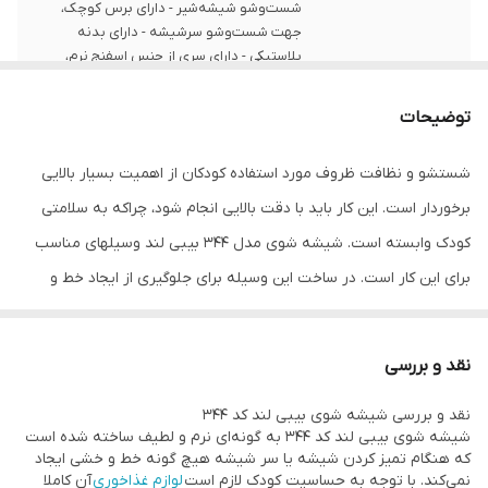
شست‌و‌شو شیشه‌شیر - دارای برس کوچک،
جهت شست‌و‌شو سرشیشه - دارای بدنه
پلاستیکی - دارای سری از جنس اسفنج نرم،
جهت جلوگیری از خط و خش روی بدنه
شیشه‌شیر - طراحی ارگونومیک بدنه
توضیحات
شستشو و نظافت ظروف مورد استفاده کودکان از اهمیت بسیار بالایی
برخوردار است. این کار باید با دقت بالایی انجام شود، چراکه به سلامتی
کودک وابسته است. شیشه شوی مدل 344 بیبی لند وسیله‎ای مناسب
برای این کار است. در ساخت این وسیله برای جلوگیری از ایجاد خط و
خش روی شیشه در هنگام شستشو از جنس اسفنج استفاده شده است
و به کمک آن می‌توان تمامی‌ قسمت‌های داخلی شیشه شیر کودک را
نقد و بررسی
شست. این شیشه شور دارای دو سایز متفاوت است که کار شستن
نقد و بررسی شیشه شوی بیبی لند کد ۳۴۴
شیشه‌های شیر در اندازه‌های متفاوت را به کمک آن می‌توان انجام داد.
شیشه شوی بیبی لند کد ۳۴۴ به گونه‌ای نرم و لطیف ساخته شده است
بیبی‌ لند (Babyland) یکی از تولیدکنندگان تجهیزات و لوازم سیسمونی و
که هنگام تمیز کردن شیشه یا سر شیشه هیچ گونه خط و خشی ایجاد
نمی‌کند. با توجه به حساسیت کودک لازم است
لوازم غذاخوری
آن کاملا
کودک است که محصولات گوناگونی را در این زمینه تولید می‌کند. تنوع