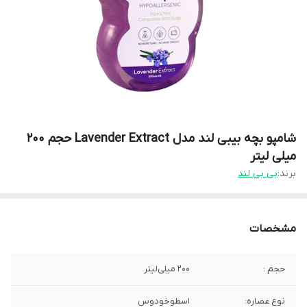
شامپو بچه بیبی لند مدل Lavender Extract حجم 200
میلی لیتر
برند:
بی بی لند
مشخصات
حجم :
۲۰۰ میلی‌لیتر
نوع عصاره:
اسطوخودوس