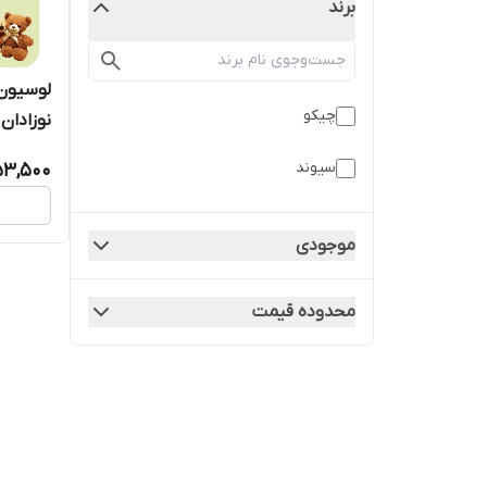
برند
لوسیون
چیکو
نوزادان سیوند
سیوند
53,500
موجودی
محدوده قیمت