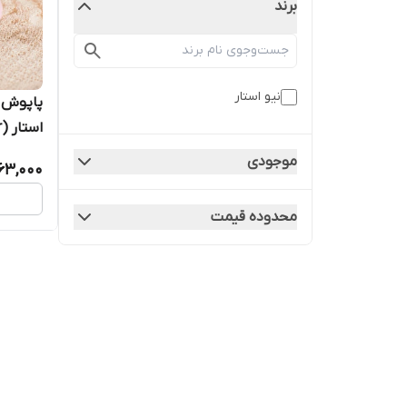
برند
نیو استار
پاپوش ن
استار (New Star) کد ۱۰3
موجودی
63,000
محدوده قیمت