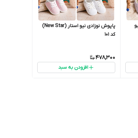
دخترانه مجلسی نیو
پاپوش نوزادی نیو استار (New Star)
کد 101
478,300
افزودن به سبد