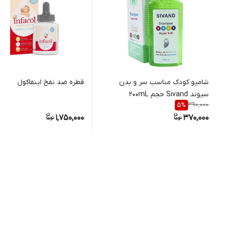
شامپو کودک مناسب سر و بدن
قطره ضد نفخ اینفاکول
سیوند Sivand حجم 200mL
390,000
5
%
1,750,000
370,000