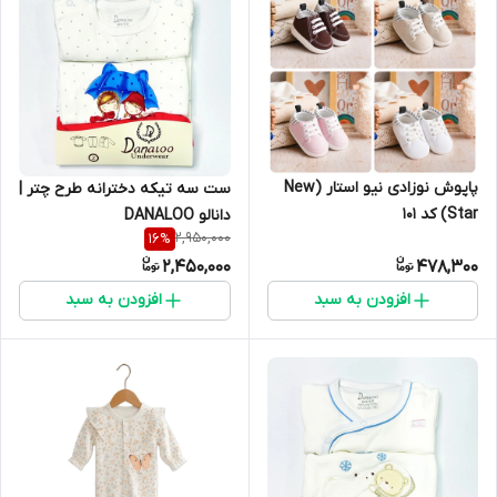
پاپوش نوزادی نیو استار (New
ست سه تیکه دخترانه طرح چتر |
Star) کد 101
دانالو DANALOO
2,950,000
16
%
2,450,000
478,300
افزودن به سبد
افزودن به سبد