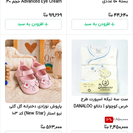
بسته 50 عددی
Advanced Eye Cream حجم 30
میلی‌لیتر
919,269
44,640
افزودن به سبد
افزودن به سبد
ست سه تیکه اسپورت طرح
خرس کوچولو | دانالو DANALOO
پاپوش نوزادی دخترانه گل گلی
نیو استار (New Star) کد ۱۰3
2,950,000
16
%
563,000
2,450,000