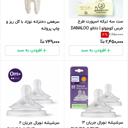
ست سه تیکه اسپورت طرح
سرهمی دخترانه نوزاد با گل ریز و
خرس کوچولو | دانالو DANALOO
چاپ پروانه
2,950,000
16
%
749,000
2,450,000
افزودن به سبد
افزودن به سبد
سرشیشه نچرال جریان 3
سرشیشه نچرال جریان ۲