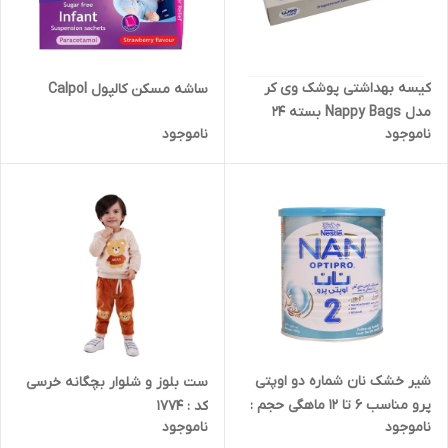
کیسه بهداشتی پوشک وی کر
ساشه مسکن کالپول Calpol
مدل Nappy Bags بسته 24
ناموجود
ناموجود
عددی
شیر خشک نان شماره دو اوپتی
ست بلوز و شلوار بچگانه خرسی
پرو مناسب 6 تا 12 ماهگی حجم :
کد : 1774
ناموجود
ناموجود
400 گرم