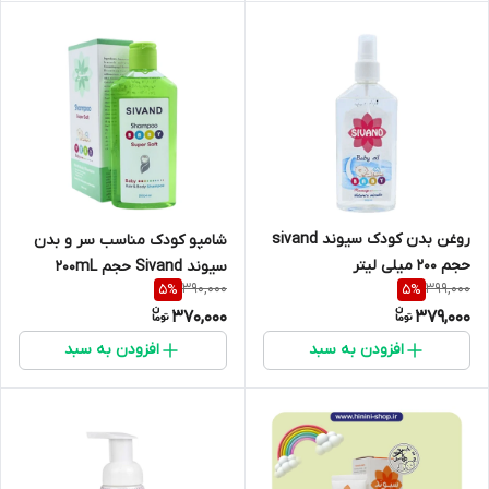
روغن بدن کودک سیوند sivand
شامپو کودک مناسب سر و بدن
حجم 200 میلی لیتر
سیوند Sivand حجم 200mL
390,000
399,000
5
%
5
%
370,000
379,000
افزودن به سبد
افزودن به سبد