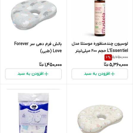
لوسیون چندمنظوره موستلا مدل
بالش فرم دهی سر Forever
L’Essentiel حجم ۲۰۰ میلی‌لیتر
Love (طبی)
5,750,000
6
%
1,450,000
5,360,000
افزودن به سبد
افزودن به سبد